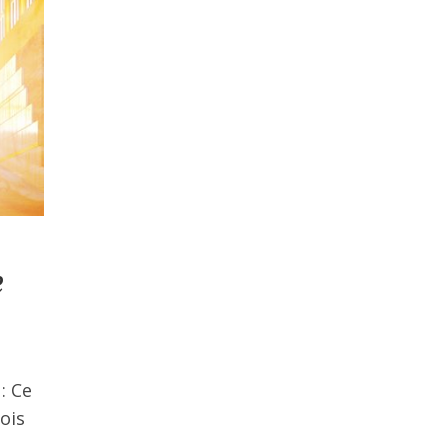
e
: Ce
ois