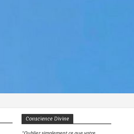
Conscience Divine
"Oubliez simplement ce que votre