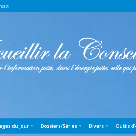
ntact
ages du jour
Dossiers/Séries
Divers
Outils d’