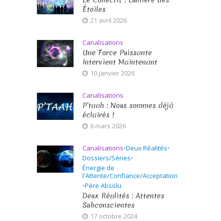
Le Collectif : Lumière des
Étoiles
21 avril 2026
Canalisations
Une Force Puissante
Intervient Maintenant
10 janvier 2026
Canalisations
P’taah : Nous sommes déjà
éclairés !
6 mars 2026
Canalisations
•
Deux Réalités
•
Dossiers/Séries
•
Énergie de
l'Attente/Confiance/Acceptation
•
Père Absolu
Deux Réalités : Attentes
Subconscientes
17 octobre 2024