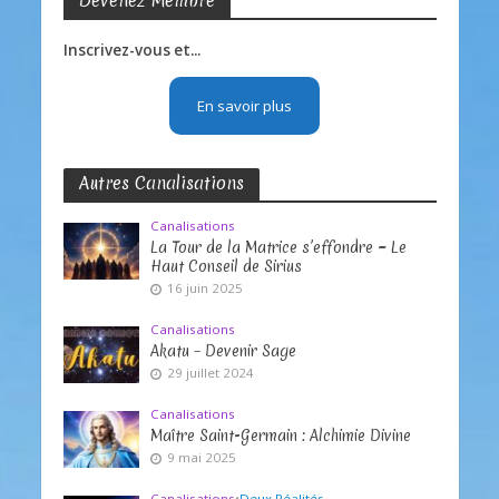
Devenez Membre
Inscrivez-vous et...
En savoir plus
Autres Canalisations
Canalisations
La Tour de la Matrice s’effondre ~ Le
Haut Conseil de Sirius
16 juin 2025
Canalisations
Akatu – Devenir Sage
29 juillet 2024
Canalisations
Maître Saint-Germain : Alchimie Divine
9 mai 2025
Canalisations
•
Deux Réalités