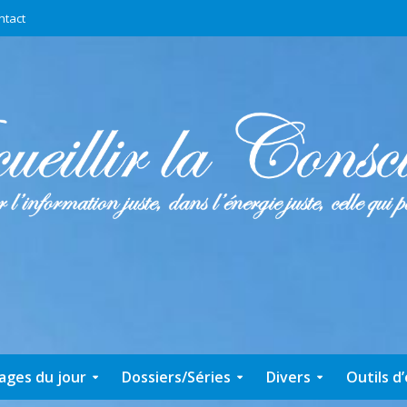
ntact
ages du jour
Dossiers/Séries
Divers
Outils d’