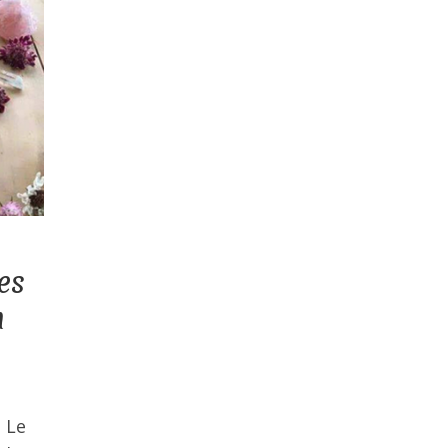
es
n
 Le