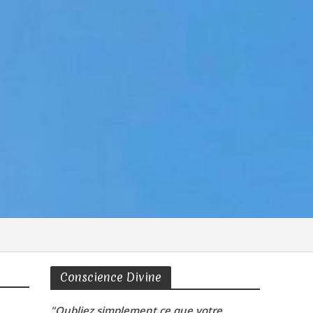
Conscience Divine
"Oubliez simplement ce que votre