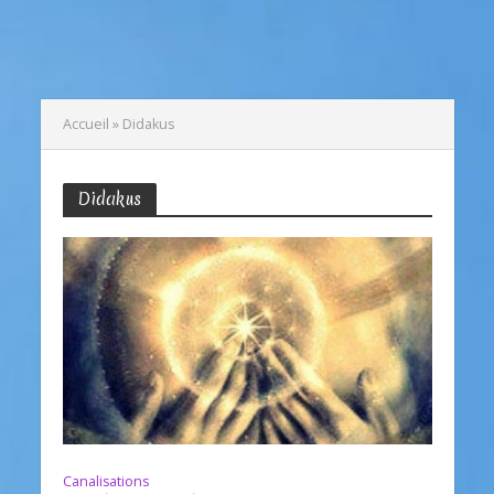
Accueil
»
Didakus
Didakus
Canalisations