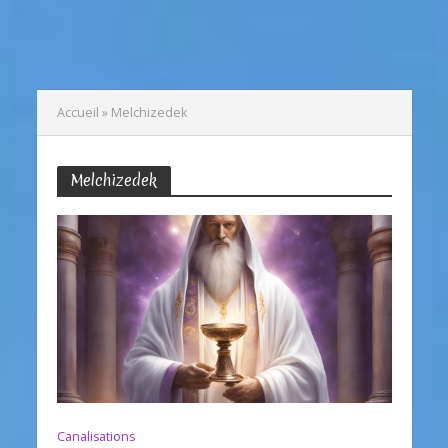
Accueil
»
Melchizedek
Melchizedek
Canalisations