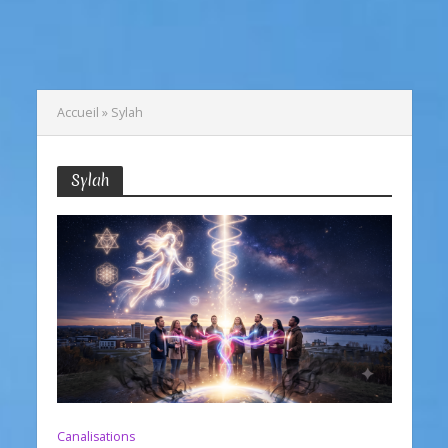
Accueil
»
Sylah
Sylah
Canalisations