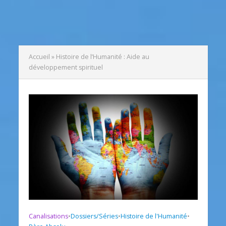
Accueil
»
Histoire de l’Humanité : Aide au
développement spirituel
Canalisations
•
Dossiers/Séries
•
Histoire de l'Humanité
•