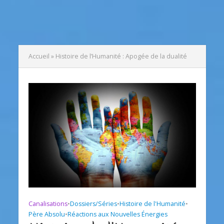
Accueil
»
Histoire de l’Humanité : Apogée de la dualité
Canalisations
•
Dossiers/Séries
•
Histoire de l'Humanité
•
Père Absolu
•
Réactions aux Nouvelles Énergies