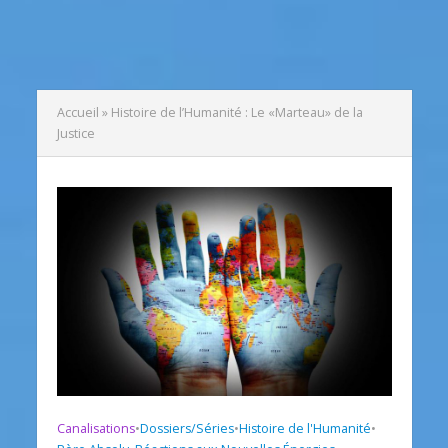
Accueil
»
Histoire de l’Humanité : Le «Marteau» de la
Justice
Canalisations
•
Dossiers/Séries
•
Histoire de l'Humanité
•