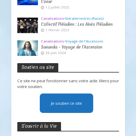
Coeur
12 juillet 2025
Canalisations
•
Extraterrestres (Races)
Collectif Pléïadien : Les Aînés Pléïadien
1 février 2023
Canalisations
•
Voyage de l'Ascension
Sananda – Voyage de l’Ascension
26 juin 2024
Soutien au site
Ce site ne peut fonctionner sans votre aide. Merci pour
votre soutien.
Je soutien ce site
S’ouvrir à la Vie