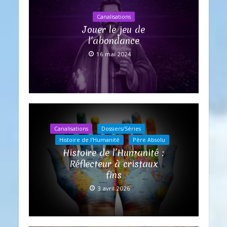
Canalisations
Jouer le jeu de
l’abondance
16 mai 2024
Canalisations
Dossiers/Séries
Histoire de l'Humanité
Père Absolu
Histoire de l’Humanité :
Réflecteur à cristaux
fins
3 avril 2026