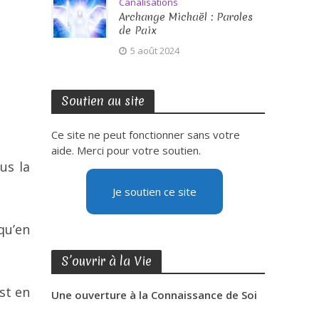
Canalisations
Archange Michaël : Paroles
de Paix
5 août 2024
Soutien au site
Ce site ne peut fonctionner sans votre
aide. Merci pour votre soutien.
us la
Je soutien ce site
qu’en
S’ouvrir à la Vie
st en
Une ouverture à la Connaissance de Soi