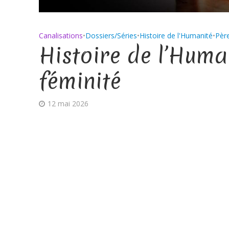
Canalisations
•
Dossiers/Séries
•
Histoire de l'Humanité
•
Pèr
Histoire de l’Human
féminité
12 mai 2026