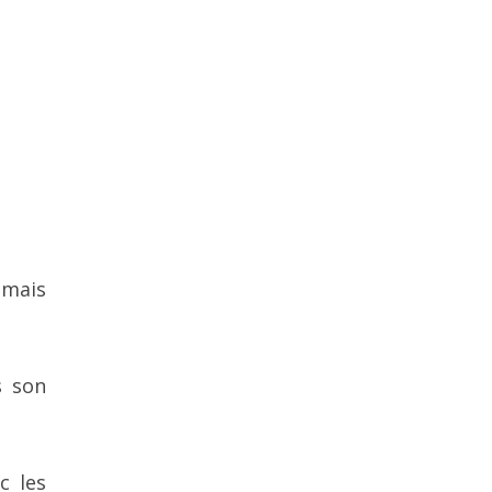
 mais
s son
c les