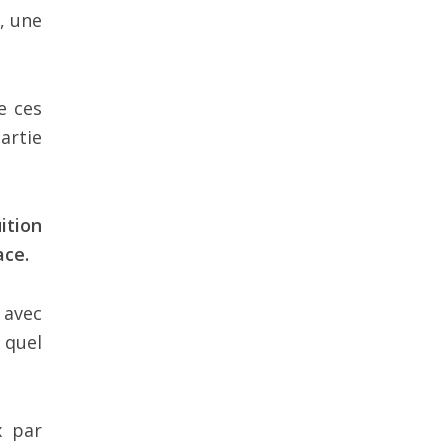
e, une
e ces
artie
ition
ace.
 avec
s quel
x par