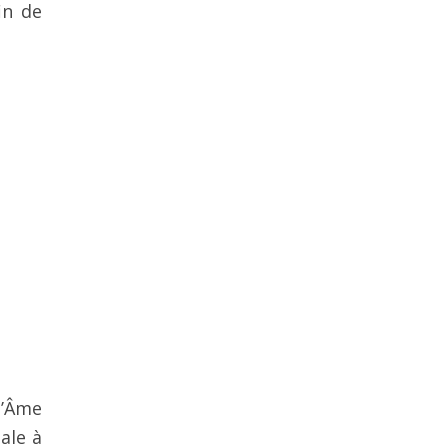
in de
l’Âme
ale à