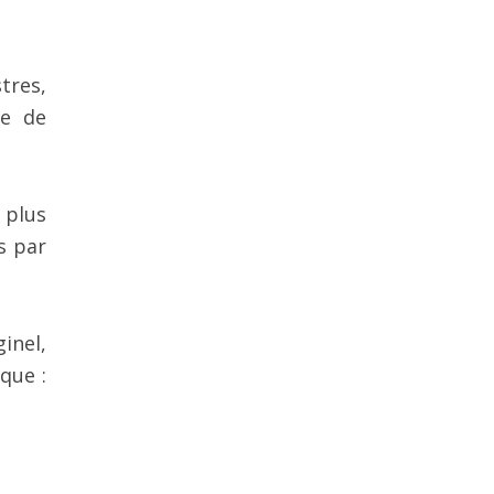
tres,
le de
 plus
s par
inel,
que :