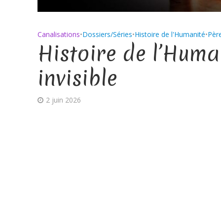
Canalisations
•
Dossiers/Séries
•
Histoire de l'Humanité
•
Pèr
Histoire de l’Huma
invisible
2 juin 2026