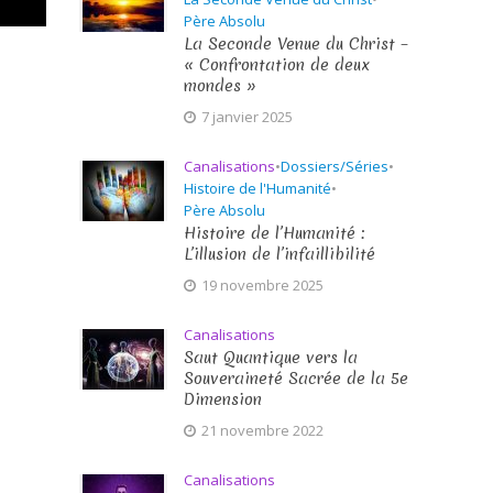
Père Absolu
La Seconde Venue du Christ –
« Confrontation de deux
mondes »
7 janvier 2025
Canalisations
•
Dossiers/Séries
•
Histoire de l'Humanité
•
Père Absolu
Histoire de l’Humanité :
L’illusion de l’infaillibilité
19 novembre 2025
Canalisations
Saut Quantique vers la
Souveraineté Sacrée de la 5e
Dimension
21 novembre 2022
Canalisations