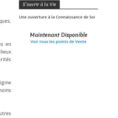
S’ouvrir à la Vie
Une ouverture à la Connaissance de Soi
ques,
Maintenant Disponible
Voir tous les points de Vente
es en
lieux
orités
igine
moins
utres