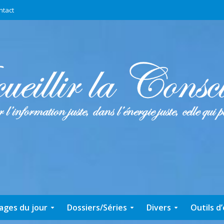
ntact
ages du jour
Dossiers/Séries
Divers
Outils d’