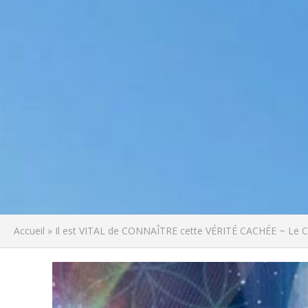
Accueil
»
Il est VITAL de CONNAÎTRE cette VÉRITÉ CACHÉE ~ Le Co