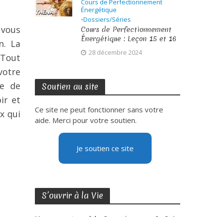
Cours de Perfectionnement
Énergétique
•
Dossiers/Séries
 vous
Cours de Perfectionnement
Énergétique : Leçon 15 et 16
n. La
28 décembre 2024
 Tout
votre
te de
Soutien au site
ir et
Ce site ne peut fonctionner sans votre
x qui
aide. Merci pour votre soutien.
Je soutien ce site
S’ouvrir à la Vie