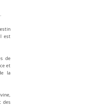
.
estin
l est
es de
ce et
de la
vine,
t des