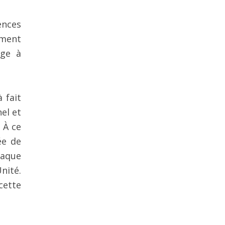
ences
iment
age à
 fait
el et
 À ce
ée de
haque
nité.
cette