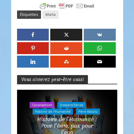
Étiquettes
Marta
Vous aimerez peut-être aussi
Canalisations
Dossiers/Séries
Histoire de l'Humanité
Père Absolu
Histoire de l’Humanité :
Pour l’âme, pas pour
l’ego