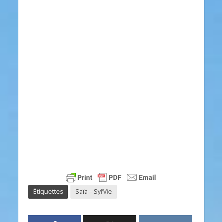
Étiquettes
Saïa – Syl’Vie