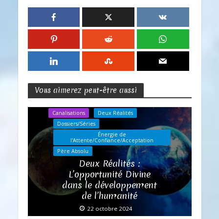
Vous aimerez peut-être aussi
Canalisations
Deux Réalités
Dossiers/Séries
Énergie de
l'Attente/Confiance/Acceptation
Père Absolu
Deux Réalités :
L’opportunité Divine
dans le développement
de l’humanité
22 octobre 2024