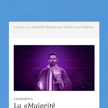
Accueil
»
La «Majorité Silencieuse» met fin à son Silence
!
Canalisations
La «Majorité