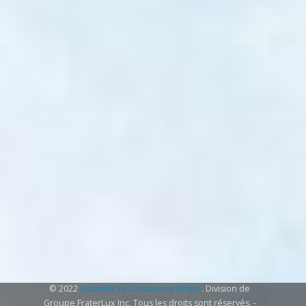
© 2022
Accueillir la Conscience Divine
. Division de
Groupe FraterLux Inc. Tous les droits sont réservés. -