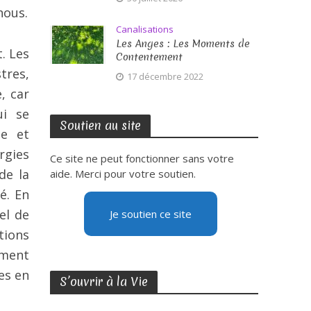
nous.
Canalisations
Les Anges : Les Moments de
. Les
Contentement
tres,
17 décembre 2022
, car
ui se
Soutien au site
de et
rgies
Ce site ne peut fonctionner sans votre
de la
aide. Merci pour votre soutien.
é. En
el de
Je soutien ce site
tions
iment
es en
S’ouvrir à la Vie