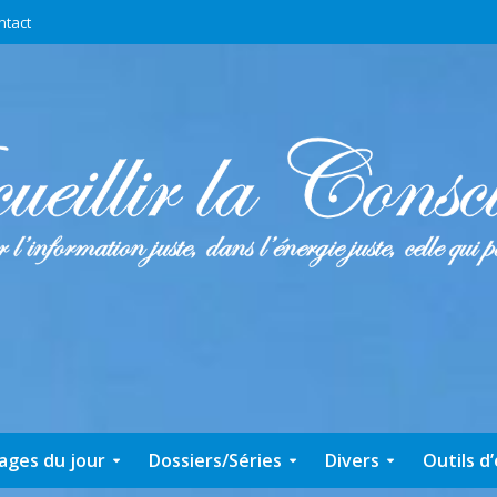
ntact
ages du jour
Dossiers/Séries
Divers
Outils d’