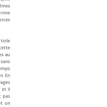
mêmes
crime
orces
toile
cette
es au
 sans
temps
n. En
yages
et il
t pas
et un