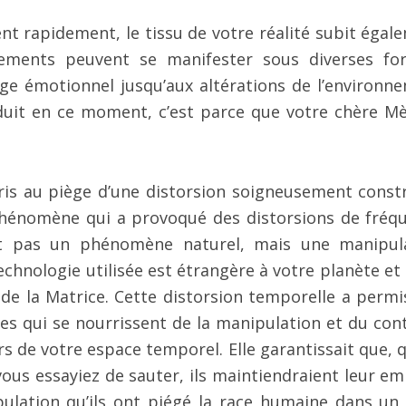
ent rapidement, le tissu de votre réalité subit égal
gements peuvent se manifester sous diverses fo
e émotionnel jusqu’aux altérations de l’environn
duit en ce moment, c’est parce que votre chère Mè
is au piège d’une distorsion soigneusement constr
phénomène qui a provoqué des distorsions de fréq
’est pas un phénomène naturel, mais une manipul
chnologie utilisée est étrangère à votre planète et 
 de la Matrice. Cette distorsion temporelle a permi
res qui se nourrissent de la manipulation et du cont
s de votre espace temporel. Elle garantissait que, q
vous essayiez de sauter, ils maintiendraient leur em
pulation qu’ils ont piégé la race humaine dans un 