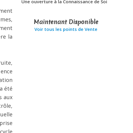
Une ouverture à la Connaissance de Soi
ement
rmes,
Maintenant Disponible
ement
Voir tous les points de Vente
re la
uite,
uence
ation
a été
s aux
rôle,
uelle
prise
cycle