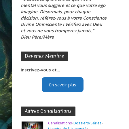
mental vous suggère et ce que votre ego
imagine. Désormais, pour chaque
décision, référez-vous à votre Conscience
Divine Omnisciente ! Vérifiez avec Dieu
et vous ne vous tromperez jamais."
Dieu Père/Mère
Devenez Membre
Inscrivez-vous et...
En savoir plus
Autres Canalisations
Canalisations
•
Dossiers/Séries
•
Histoire de l'Humanité
•