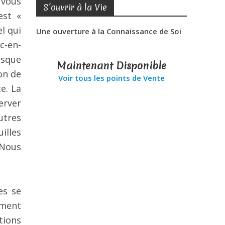
 vous
S’ouvrir à la Vie
est «
l qui
Une ouverture à la Connaissance de Soi
c-en-
esque
Maintenant Disponible
on de
Voir tous les points de Vente
e. La
erver
utres
illes
 Nous
es se
ement
tions