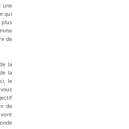
r une
e qui
 plus
femme
re de
de la
de la
i, le
 vous
ectif
in de
 vont
monde