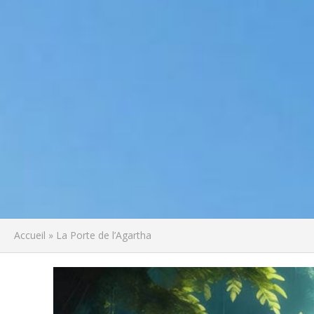
Accueil
»
La Porte de l’Agartha