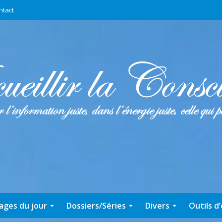
ntact
ages du jour
Dossiers/Séries
Divers
Outils d’