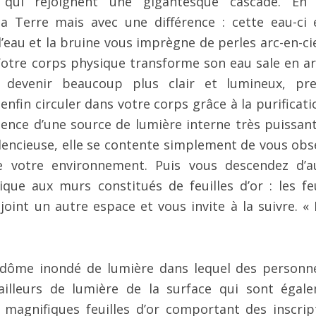
 qui rejoignent une gigantesque cascade. En
a Terre mais avec une différence : cette eau-ci 
’eau et la bruine vous imprègne de perles arc-en-cie
 Votre corps physique transforme son eau sale en ar
 devenir beaucoup plus clair et lumineux, pr
nfin circuler dans votre corps grâce à la purificati
sence d’une source de lumière interne très puissant
ilencieuse, elle se contente simplement de vous obs
 votre environnement. Puis vous descendez d’a
ue aux murs constitués de feuilles d’or : les feu
joint un autre espace et vous invite à la suivre. «
dôme inondé de lumière dans lequel des personn
illeurs de lumière de la surface qui sont égal
 magnifiques feuilles d’or comportant des inscrip