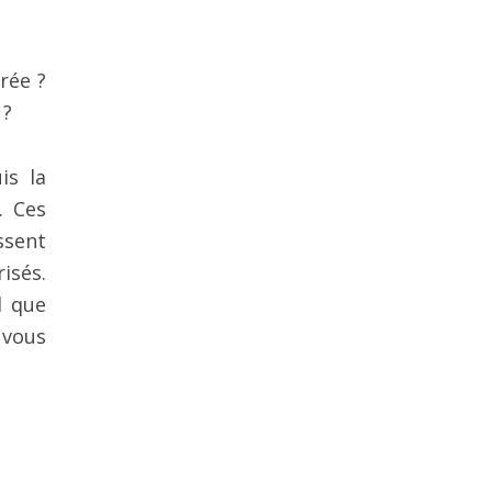
rée ?
 ?
is la
. Ces
ssent
isés.
l que
 vous