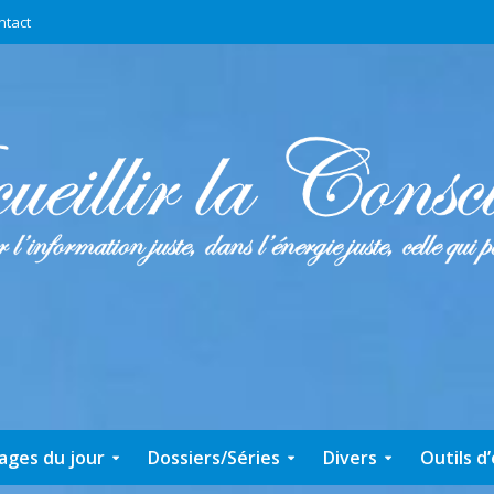
ntact
ages du jour
Dossiers/Séries
Divers
Outils d’