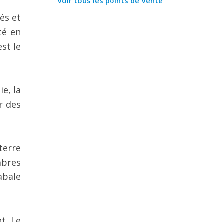
Voir tous les points de Vente
és et
té en
st le
ie, la
r des
terre
mbres
abale
t. Le