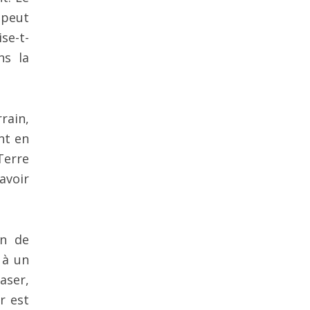
 peut
se-t-
ns la
rain,
nt en
Terre
avoir
on de
 à un
aser,
r est