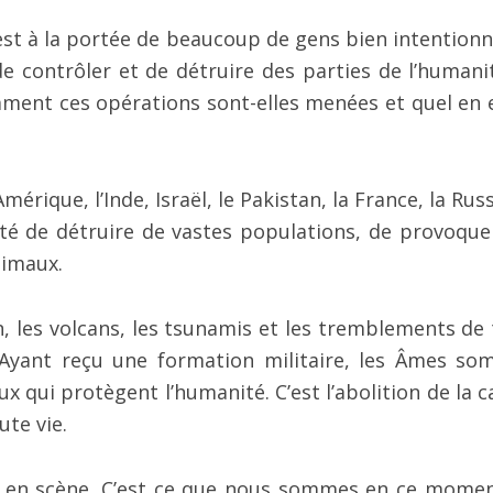
i est à la portée de beaucoup de gens bien intentionn
e contrôler et de détruire des parties de l’humani
ment ces opérations sont-elles menées et quel en e
érique, l’Inde, Israël, le Pakistan, la France, la Russ
cité de détruire de vastes populations, de provoque
nimaux.
n, les volcans, les tsunamis et les tremblements de 
. Ayant reçu une formation militaire, les Âmes so
 qui protègent l’humanité. C’est l’abolition de la c
ute vie.
nt en scène. C’est ce que nous sommes en ce momen