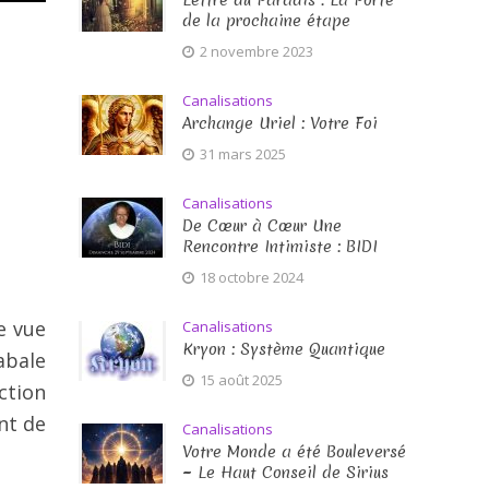
Lettre du Paradis : La Porte
de la prochaine étape
2 novembre 2023
Canalisations
Archange Uriel : Votre Foi
31 mars 2025
Canalisations
De Cœur à Cœur Une
Rencontre Intimiste : BIDI
18 octobre 2024
e vue
Canalisations
Kryon : Système Quantique
abale
15 août 2025
ction
nt de
Canalisations
Votre Monde a été Bouleversé
~ Le Haut Conseil de Sirius