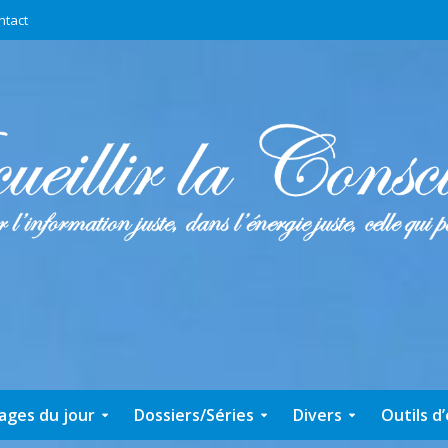
ntact
ages du jour
Dossiers/Séries
Divers
Outils d’