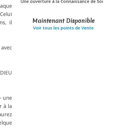
Une ouverture à la Connaissance de Soi
haque
Celui
Maintenant Disponible
s, il
Voir tous les points de Vente
 avec
à DIEU
– une
 à la
aurez
elque