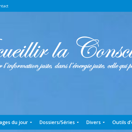
ntact
ages du jour
Dossiers/Séries
Divers
Outils d’