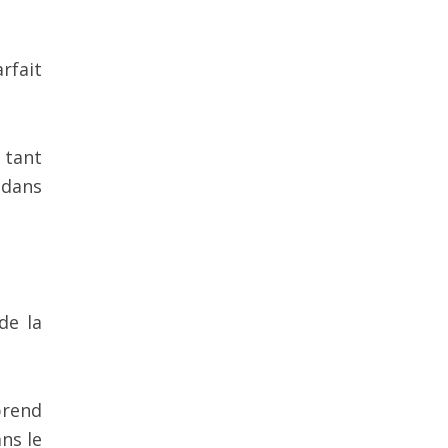
rfait
 tant
 dans
de la
prend
ns le