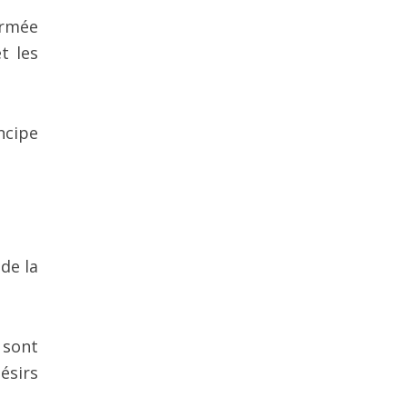
ormée
t les
ncipe
de la
 sont
désirs