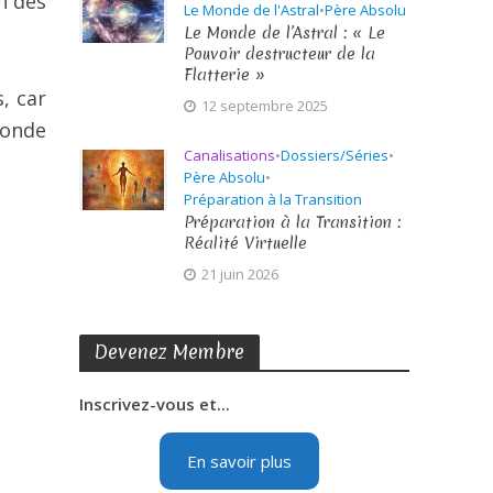
n des
Le Monde de l'Astral
•
Père Absolu
Le Monde de l’Astral : « Le
Pouvoir destructeur de la
Flatterie »
s, car
12 septembre 2025
monde
Canalisations
•
Dossiers/Séries
•
Père Absolu
•
Préparation à la Transition
Préparation à la Transition :
Réalité Virtuelle
21 juin 2026
Devenez Membre
Inscrivez-vous et...
En savoir plus