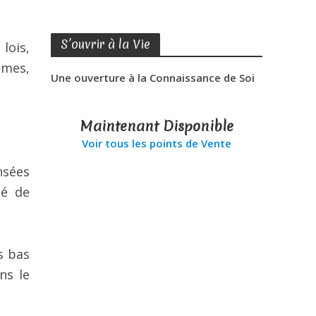
S’ouvrir à la Vie
lois,
imes,
Une ouverture à la Connaissance de Soi
Maintenant Disponible
Voir tous les points de Vente
nsées
té de
s bas
ns le