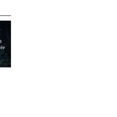
3
hée