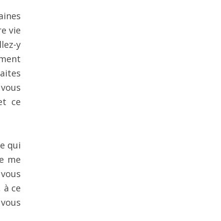
aines
e vie
lez-y
ement
aites
 vous
et ce
e qui
je me
 vous
 à ce
 vous