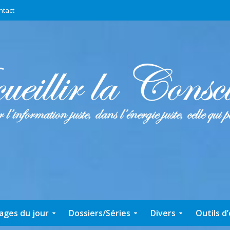
ntact
ages du jour
Dossiers/Séries
Divers
Outils d’