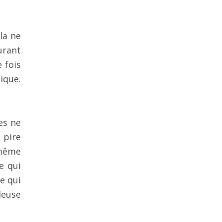
la ne
urant
 fois
ique.
es ne
 pire
-même
e qui
e qui
leuse