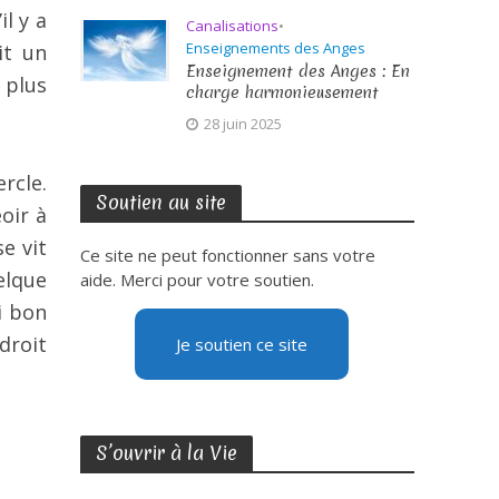
l y a
Canalisations
•
Enseignements des Anges
it un
Enseignement des Anges : En
a plus
charge harmonieusement
28 juin 2025
rcle.
Soutien au site
oir à
e vit
Ce site ne peut fonctionner sans votre
elque
aide. Merci pour votre soutien.
ui bon
droit
Je soutien ce site
S’ouvrir à la Vie