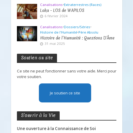
Canalisations
•
Extraterrestres (Races)
Laka – LOS de WAPILOS
6 février 2024
Canalisations
•
Dossiers/Séries
•
Histoire de l'Humanité
•
Père Absolu
Histoire de l’Humanité : Questions D’Âme
31 mai 2025
Soutien au site
Ce site ne peut fonctionner sans votre aide. Merci pour
votre soutien.
Je soutien ce site
S’ouvrir à la Vie
Une ouverture à la Connaissance de Soi