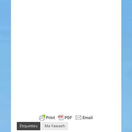
Étiquettes
Ma-Yawaeh