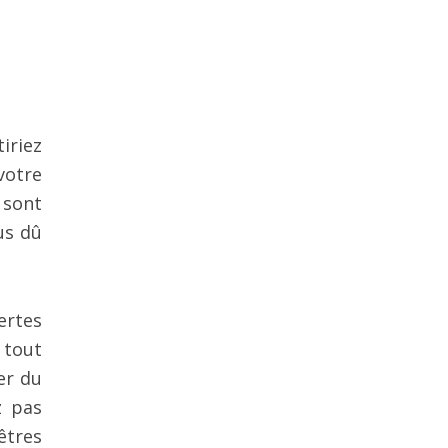
iriez
votre
 sont
us dû
ertes
 tout
er du
z pas
êtres