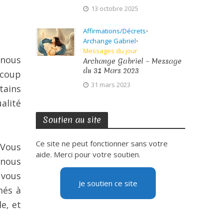
13 octobre 2025
Affirmations/Décrets
•
Archange Gabriel
•
Messages du jour
 nous
Archange Gabriel – Message
du 31 Mars 2023
ucoup
31 mars 2023
tains
alité
Soutien au site
Ce site ne peut fonctionner sans votre
 Vous
aide. Merci pour votre soutien.
 nous
 vous
Je soutien ce site
més à
e, et