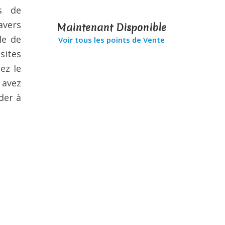
s de
avers
Maintenant Disponible
ale de
Voir tous les points de Vente
sites
ez le
 avez
der à