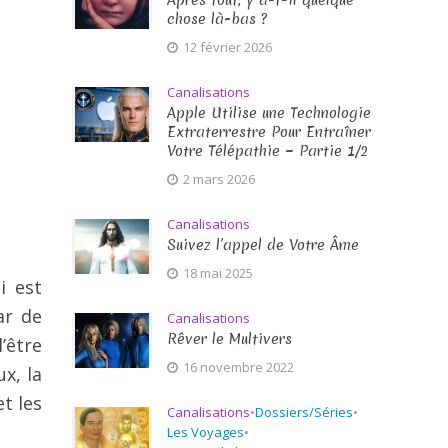
Après tout, y a-t-il quelque
chose là-bas ?
12 février 2026
Canalisations
Apple Utilise une Technologie
Extraterrestre Pour Entraîner
Votre Télépathie ~ Partie 1/2
2 mars 2026
Canalisations
Suivez l’appel de Votre Âme
18 mai 2025
i est
ar de
Canalisations
Rêver le Multivers
’être
16 novembre 2022
x, la
et les
Canalisations
•
Dossiers/Séries
•
Les Voyages
•