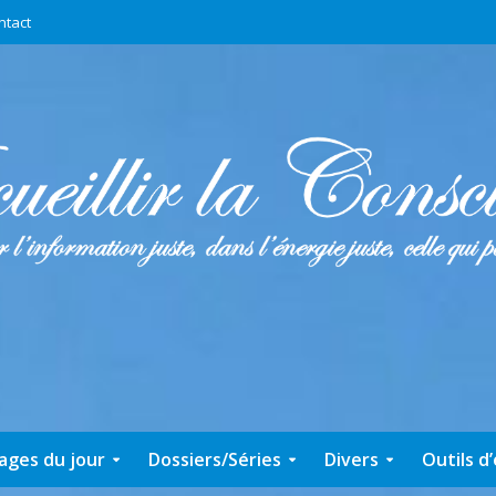
ntact
ages du jour
Dossiers/Séries
Divers
Outils d’