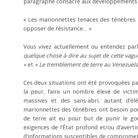
paragraphe consacré aux développements in
« Les marionnettes tenaces des ténèbres 
opposer de résistance… »
Vous vivez actuellement ou entendez par
quelque chose à dire au sujet de cette vague
»
et
« Le tremblement de terre au Venezuela é
Ces deux situations ont été provoquées p
la peur, faire un nombre élevé de victim
massives et des sans-abri, autant d’é
marionnettes des ténèbres ont besoin pou
de terre ait eu pour but de punir le g
exigences de l’État profond et/ou d’avert
d’informations susceptibles de compromett