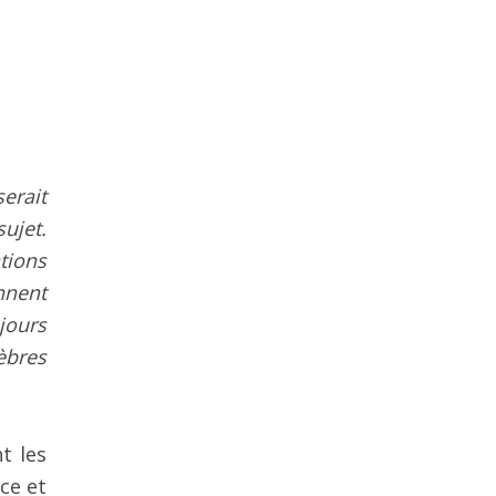
serait
ujet.
tions
nnent
jours
nèbres
t les
ce et