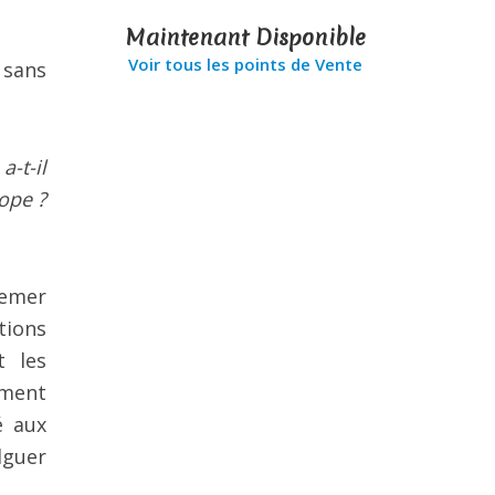
Maintenant Disponible
Voir tous les points de Vente
 sans
a-t-il
rope ?
semer
tions
t les
ement
é aux
lguer