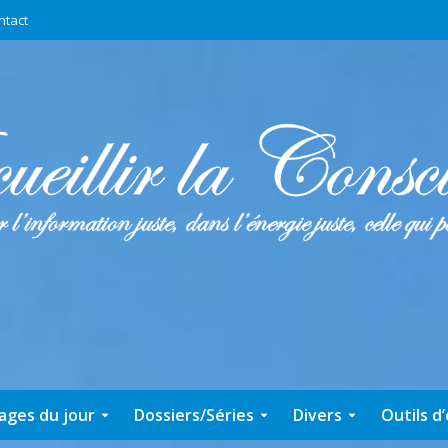
ntact
ages du jour
Dossiers/Séries
Divers
Outils d’