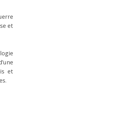
uerre
se et
logie
d’une
is et
es.