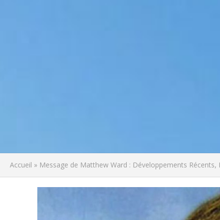
Accueil
»
Message de Matthew Ward : Développements Récents, Fla