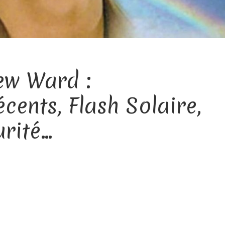
ew Ward :
ents, Flash Solaire,
urité…