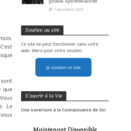
Grande Synchronisation
7 décembre 2025
Soutien au site
mois.
Ce site ne peut fonctionner sans votre
C’est
aide. Merci pour votre soutien.
rsque
Je soutien ce site
 sont
z que
S’ouvrir à la Vie
 Vous
e. Le
Une ouverture à la Connaissance de Soi
 vous
Maintenant Disponible