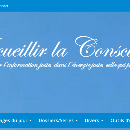
ntact
ages du jour
Dossiers/Séries
Divers
Outils d’