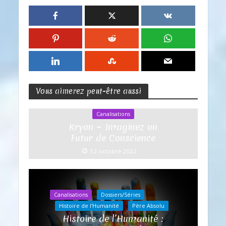
Vous aimerez peut-être aussi
Canalisations
Kryon ~ Imaginez un
Futur de Conscience
12 octobre 2022
Canalisations
Dossiers/Séries
Histoire de l'Humanité
Père Absolu
Histoire de l’Humanité :