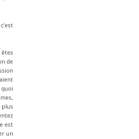
 c’est
s êtes
on de
ssion
aient
à quoi
êmes,
 plus
entez
e est
er un