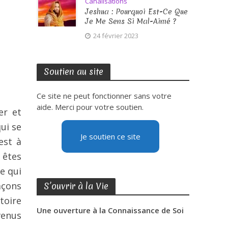
Canalisations
Jeshua : Pourquoi Est-Ce Que
Je Me Sens Si Mal-Aimé ?
24 février 2023
Soutien au site
Ce site ne peut fonctionner sans votre
aide. Merci pour votre soutien.
er et
ui se
Je soutien ce site
est à
 êtes
le qui
açons
S’ouvrir à la Vie
toire
Une ouverture à la Connaissance de Soi
venus