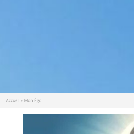
Accueil
»
Mon Égo