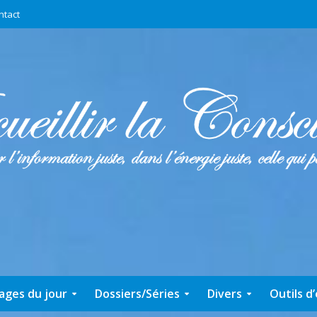
ntact
ages du jour
Dossiers/Séries
Divers
Outils d’