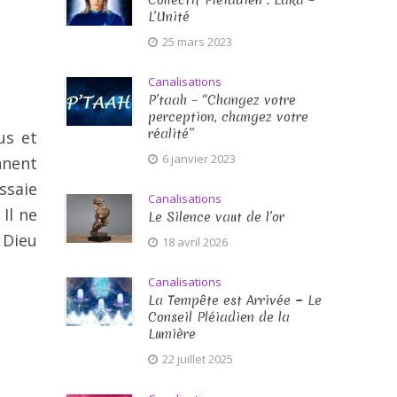
Collectif Pléïadien : Laka –
L’Unité
25 mars 2023
Canalisations
P’taah – “Changez votre
perception, changez votre
réalité”
us et
6 janvier 2023
nnent
ssaie
Canalisations
Il ne
Le Silence vaut de l’or
 Dieu
18 avril 2026
Canalisations
La Tempête est Arrivée ~ Le
Conseil Pléiadien de la
Lumière
22 juillet 2025