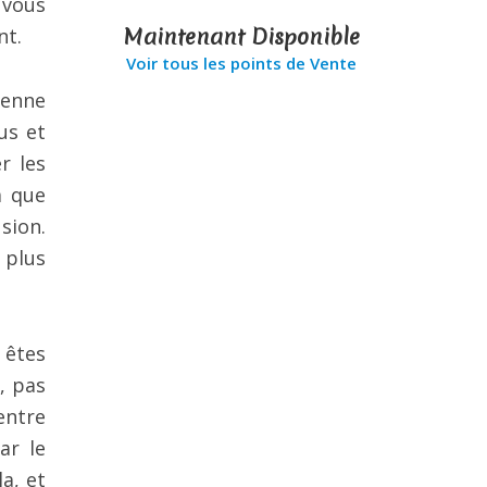
 vous
Maintenant Disponible
nt.
Voir tous les points de Vente
ienne
us et
r les
à que
sion.
 plus
 êtes
, pas
entre
ar le
a, et