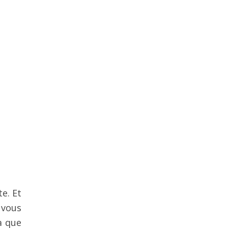
te. Et
 vous
a que