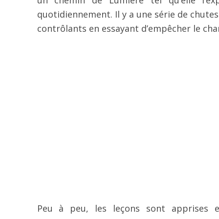
un chemin de Lumière tel qu’elle l’ex
quotidiennement. Il y a une série de chut
contrôlants en essayant d’empêcher le ch
Peu à peu, les leçons sont apprises e