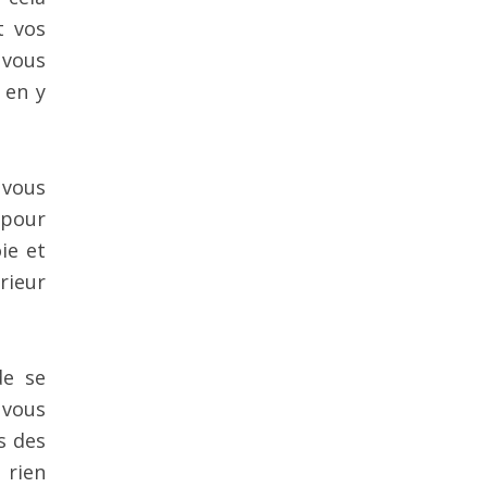
t vos
 vous
 en y
 vous
 pour
ie et
rieur
de se
 vous
s des
 rien