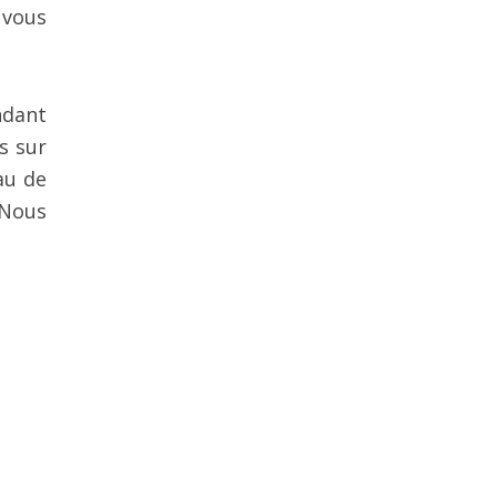
 vous
ndant
s sur
au de
 Nous