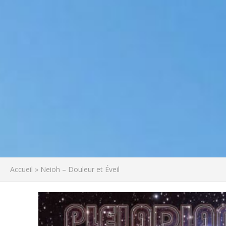
Accueil
»
Neioh – Douleur et Éveil