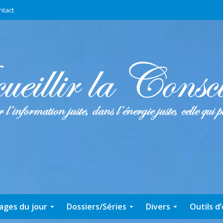
ntact
ages du jour
Dossiers/Séries
Divers
Outils d’