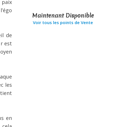
 paix
l’égo
Maintenant Disponible
Voir tous les points de Vente
il de
r est
moyen
haque
c les
tient
us en
 cela