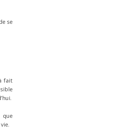
de se
 fait
sible
’hui.
i que
vie.