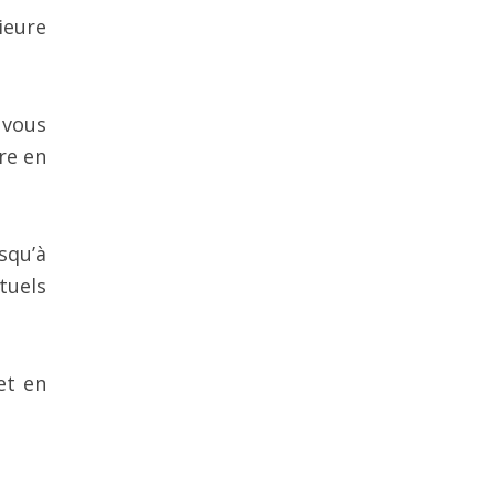
ieure
 vous
re en
squ’à
tuels
et en