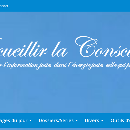
ntact
ages du jour
Dossiers/Séries
Divers
Outils d’