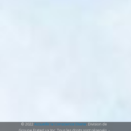
© 2022
Accueillir la Conscience Divine
. Division de
Groupe FraterLux Inc. Tous les droits sont réservés. -