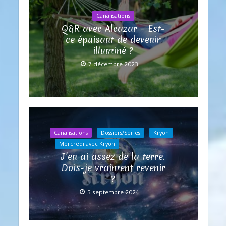
Canalisations
Q&R avec Alcazar – Est-
ce épuisant de devenir
illuminé ?
7 décembre 2023
Canalisations
Dossiers/Séries
Kryon
Mercredi avec Kryon
J’en ai assez de la terre.
Dois-je vraiment revenir
?
5 septembre 2024