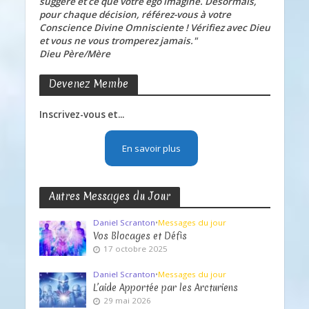
suggère et ce que votre ego imagine. Désormais,
pour chaque décision, référez-vous à votre
Conscience Divine Omnisciente ! Vérifiez avec Dieu
et vous ne vous tromperez jamais."
Dieu Père/Mère
Devenez Membe
Inscrivez-vous et...
En savoir plus
Autres Messages du Jour
Daniel Scranton
•
Messages du jour
Vos Blocages et Défis
17 octobre 2025
Daniel Scranton
•
Messages du jour
L’aide Apportée par les Arcturiens
29 mai 2026