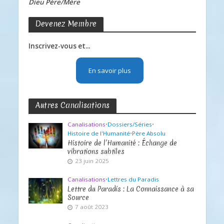
Dieu Père/Mère
Devenez Membre
Inscrivez-vous et...
En savoir plus
Autres Canalisations
Canalisations
•
Dossiers/Séries
•
Histoire de l'Humanité
•
Père Absolu
Histoire de l’Humanité : Échange de
vibrations subtiles
23 juin 2025
Canalisations
•
Lettres du Paradis
Lettre du Paradis : La Connaissance à sa
Source
7 août 2023