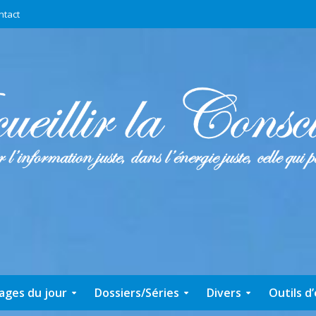
ntact
ages du jour
Dossiers/Séries
Divers
Outils d’