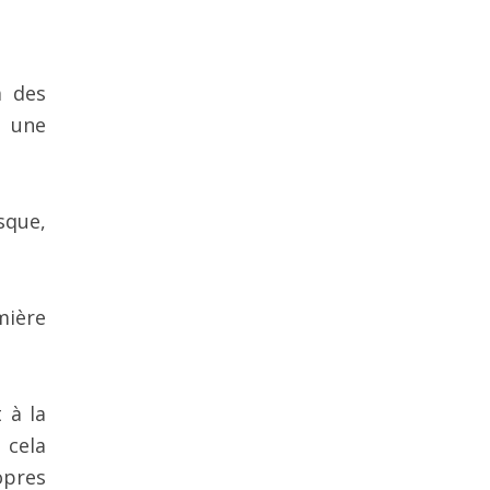
à des
à une
sque,
mière
 à la
 cela
opres