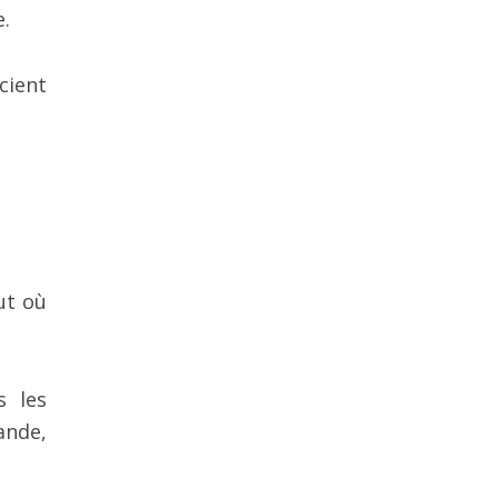
e.
cient
ut où
s les
rande,