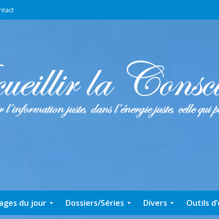
ntact
ages du jour
Dossiers/Séries
Divers
Outils d’