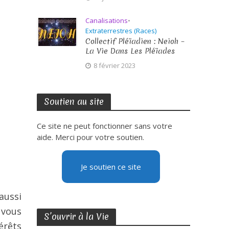
Canalisations
•
Extraterrestres (Races)
Collectif Pléïadien : Neioh –
La Vie Dans Les Pléïades
8 février 2023
Soutien au site
Ce site ne peut fonctionner sans votre
aide. Merci pour votre soutien.
Je soutien ce site
aussi
 vous
S’ouvrir à la Vie
érêts