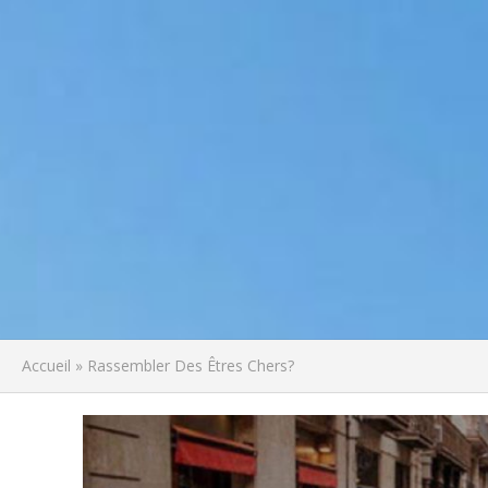
Accueil
»
Rassembler Des Êtres Chers?