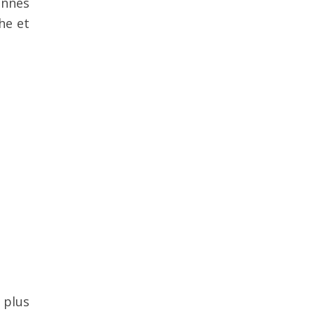
onnes
che et
 plus