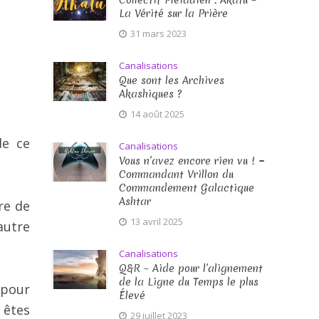
Collectif Pléïadien : Akatu –
La Vérité sur la Prière
31 mars 2023
Canalisations
Que sont les Archives
Akashiques ?
14 août 2025
de ce
Canalisations
Vous n’avez encore rien vu ! ~
Commandant Vrillon du
Commandement Galactique
Ashtar
re de
13 avril 2025
autre
Canalisations
Q&R – Aide pour l’alignement
de la Ligne du Temps le plus
 pour
Élevé
 êtes
29 juillet 2023