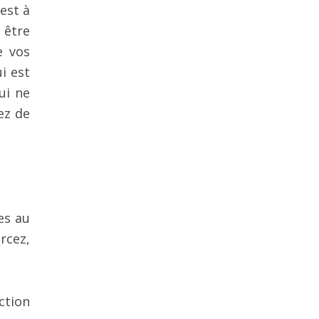
est à
 être
e vos
i est
ui ne
ez de
es au
rcez,
action