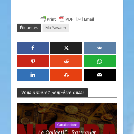
Étiquettes
Ma-Yawaeh
Vous aimerez peut-être aussi
Canalisations
Le Collectif : Rattraper