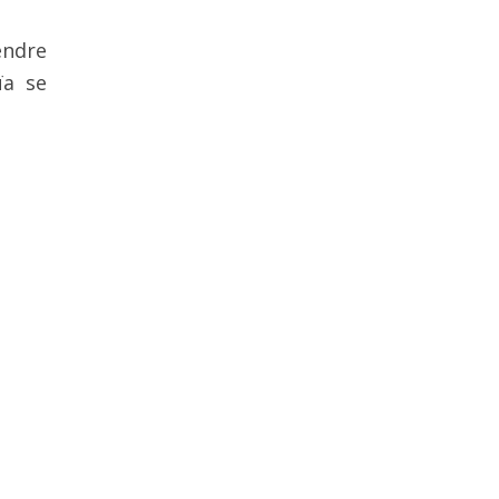
endre
ïa se