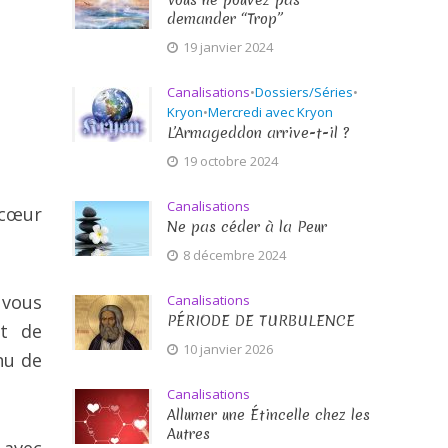
Vous ne pouvez pas
demander “Trop”
19 janvier 2024
Canalisations
•
Dossiers/Séries
•
Kryon
•
Mercredi avec Kryon
L’Armageddon arrive-t-il ?
19 octobre 2024
Canalisations
 cœur
Ne pas céder à la Peur
8 décembre 2024
 vous
Canalisations
PÉRIODE DE TURBULENCE
et de
10 janvier 2026
nu de
Canalisations
Allumer une Étincelle chez les
Autres
 avec