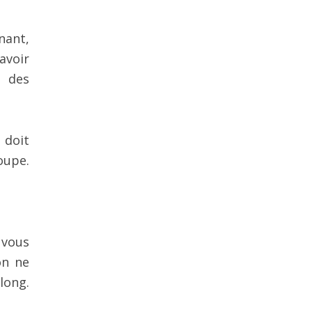
nant,
avoir
e des
 doit
oupe.
 vous
on ne
long.