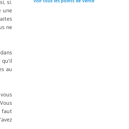
Voir tous les points de Vente
i, si.
te une
aites
us ne
 dans
qu’il
es au
 vous
 Vous
l faut
’avez