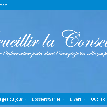
ntact
ages du jour
Dossiers/Séries
Divers
Outils d’