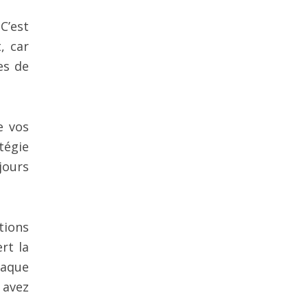
C’est
, car
es de
e vos
tégie
jours
tions
rt la
haque
 avez