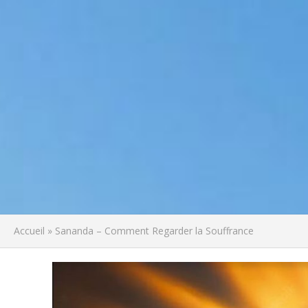
Accueil
»
Sananda – Comment Regarder la Souffrance