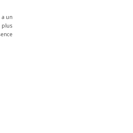
 a un
 plus
sence