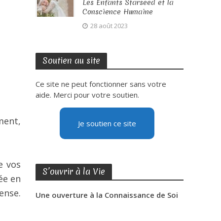
Les Enfants Starseed et la
Conscience Humaine
28 août 2023
Soutien au site
Ce site ne peut fonctionner sans votre
aide. Merci pour votre soutien.
ment,
Je soutien ce site
e vos
S’ouvrir à la Vie
dée en
ense.
Une ouverture à la Connaissance de Soi