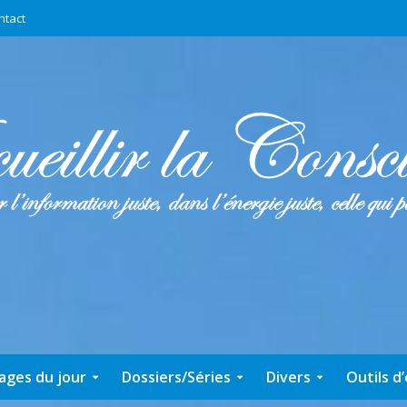
ntact
ages du jour
Dossiers/Séries
Divers
Outils d’