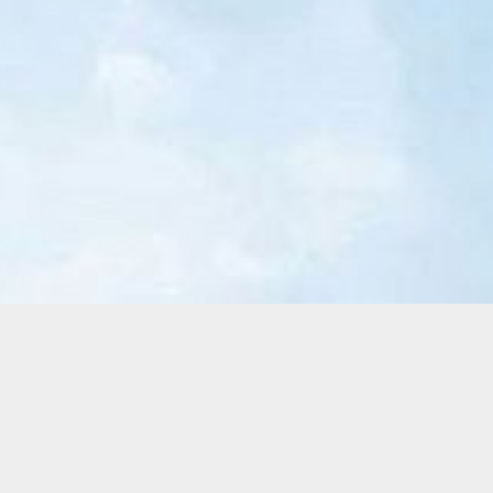
© 2022
Accueillir la Conscience Divine
. Division de
Groupe FraterLux Inc. Tous les droits sont réservés. -
Politiques de confidentialité