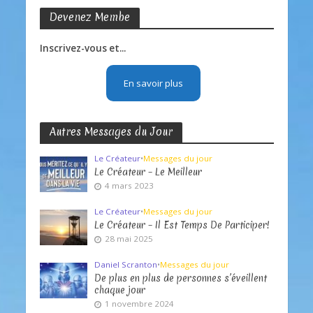
Devenez Membe
Inscrivez-vous et...
En savoir plus
Autres Messages du Jour
Le Créateur
•
Messages du jour
Le Créateur – Le Meilleur
4 mars 2023
Le Créateur
•
Messages du jour
Le Créateur – Il Est Temps De Participer!
28 mai 2025
Daniel Scranton
•
Messages du jour
De plus en plus de personnes s’éveillent
chaque jour
1 novembre 2024