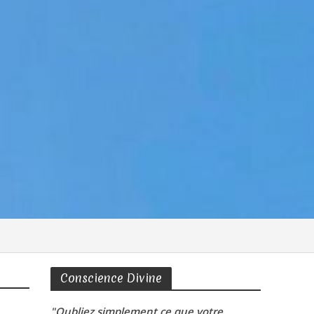
Conscience Divine
"Oubliez simplement ce que votre