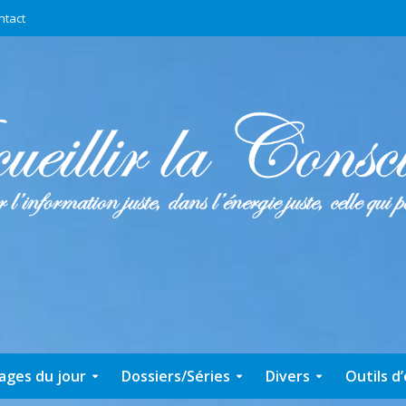
ntact
ages du jour
Dossiers/Séries
Divers
Outils d’