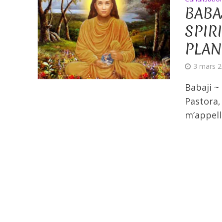
BABA
SPIR
PLAN
3 mars 
Babaji ~
Pastora,
m’appelle