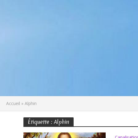
Accueil
»
Alphin
Étiquette : Alphin
Canalisatio