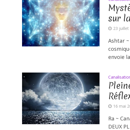
Mystè
sur l
23 juille
Ashtar ~
cosmique
envoie la
Canalisatio
Plein
Réfle
16 mai 
Ra ~ Can
DEUX PLE