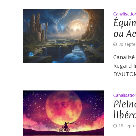
Canalisatio
Équin
ou Ac
30 sept
Canalisé
Regard I
D’AUTOM
Canalisatio
Plein
libér
18 sept