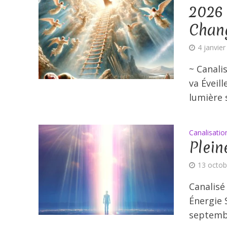
2026 
Chang
4 janvie
~ Canali
va Éveill
lumière s
Canalisatio
Plein
13 octob
Canalisé
Énergie 
septembr