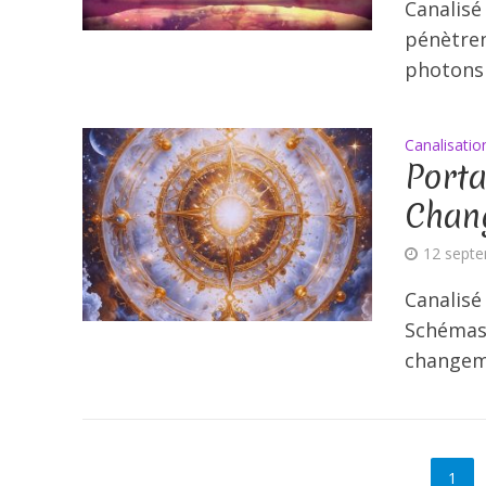
Canalisé
pénètren
photons 
Canalisatio
Porta
Chang
12 sept
Canalisé
Schémas 
changeme
1