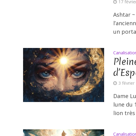
17 févri
Ashtar ~
l’ancienn
un porta
Canalisatio
Plein
d’Esp
3 février
Dame Lun
lune du 1
lion très
Canalisatio