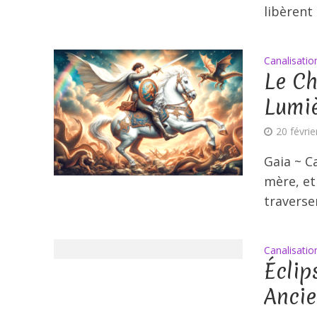
libèrent 
Canalisatio
Le Ch
Lumi
20 févri
Gaia ~ Ca
mère, et
traverser
Canalisatio
Éclip
Ancie