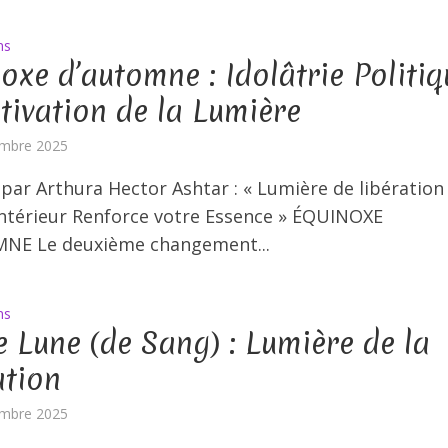
ns
oxe d’automne : Idolâtrie Politiq
tivation de la Lumière
embre 2025
 par Arthura Hector Ashtar : « Lumière de libération :
ntérieur Renforce votre Essence » ÉQUINOXE
NE Le deuxième changement...
ns
e Lune (de Sang) : Lumière de la
ation
embre 2025