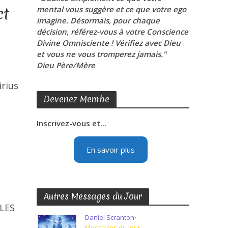
ct
mental vous suggère et ce que votre ego
imagine. Désormais, pour chaque
décision, référez-vous à votre Conscience
Divine Omnisciente ! Vérifiez avec Dieu
et vous ne vous tromperez jamais."
Dieu Père/Mère
s
irius
Devenez Membe
Inscrivez-vous et...
En savoir plus
Autres Messages du Jour
 LES
Daniel Scranton
•
Messages du jour