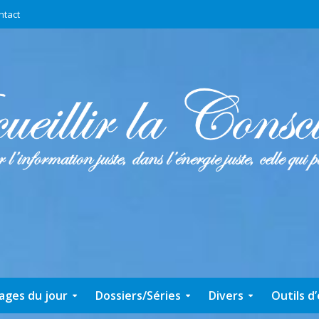
ntact
ages du jour
Dossiers/Séries
Divers
Outils d’