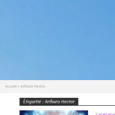
Accueil
»
Arthura Hector
Étiquette : Arthura Hector
Canalisatio