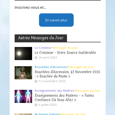
Inscrivez-vous et...
En savoir plus
Autres Messages du Jour
Le Créateur
•
Messages du jour
Le Créateur – Votre Source Inaltérable
26 avril 2023
Bouchées d'Ascension
•
Messages du jour
Bouchées d’Ascension, 12 Novembre 2025
: « Bouchée du Matin »
12 novembre 2025
Enseignements des Maîtres
•
Messages du jour
Enseignements des Maîtres – « Faites
Confiance Où Vous Allez »
5 juillet 2025
Archange Gabriel
•
Messages du jour