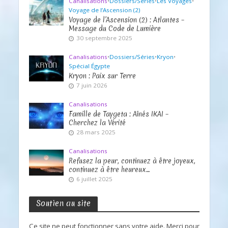
Canalisations
•
Dossiers/Séries
•
Les Voyages
•
Voyage de l’Ascension (2)
Voyage de l’Ascension (2) : Atlantes –
Message du Code de Lumière
30 septembre 2025
Canalisations
•
Dossiers/Séries
•
Kryon
•
Spécial Égypte
Kryon : Paix sur Terre
7 juin 2026
Canalisations
Famille de Taygeta : Aînés IKAI –
Cherchez la Vérité
28 mars 2025
Canalisations
Refusez la peur, continuez à être joyeux,
continuez à être heureux…
6 juillet 2025
Soutien au site
Ce site ne peut fonctionner sans votre aide. Merci pour