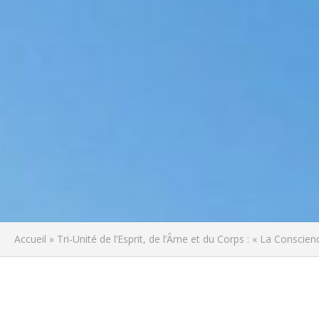
Accueil
»
Tri-Unité de l’Esprit, de l’Âme et du Corps : « La Conscien