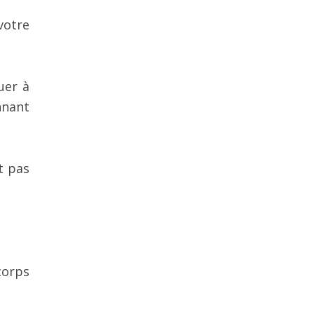
votre
uer à
nnant
t pas
corps