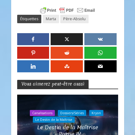
Étiquettes
Marta
Père-Absolu
Vous aimerez peut-être aussi
Canalisations
Dossiers/Séries
Kryon
Le Destin de la Maîtrise
Le Destin de la Maîtrise
– Partie IV