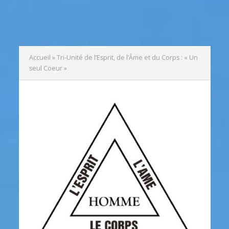
Accueil
»
Tri-Unité de l’Esprit, de l’Âme et du Corps : « Un
seul Coeur »